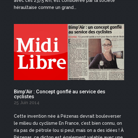
avec ces 237.5 km, est considérée par la société
héraultaise comme un grand...
Bimp’Air : Concept gonflé au service des
cyclistes
25 Juin 2014
Cette invention née à Pézenas devrait bouleverser
le milieu du cyclisme En France, c’est bien connu, on
n’a pas de pétrole (ou si peu), mais on a des idées ! À
Pézenas, ce dicton est également valable avec une